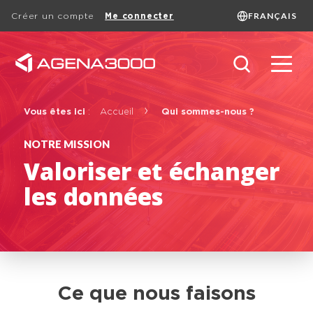
FRANÇAIS
Créer un compte
Me connecter
Language
FRANÇAIS
ENGLISH
DUTCH
Search
Vous êtes ici
:
Accueil
Qui sommes-nous ?
NOTRE MISSION
Valoriser et échanger
Basic page
les données
Ce que nous faisons