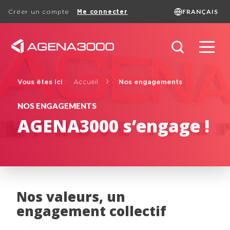
FRANÇAIS
Créer un compte
Me connecter
Language
FRANÇAIS
ENGLISH
DUTCH
Search
Vous êtes ici
:
Accueil
Nos engagements
NOS ENGAGEMENTS
Basic page
AGENA3000 s’engage !
Nos valeurs, un
engagement collectif