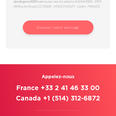
dpo@agena3000.com
ou par courrier postal à AGENA3000 – DPO,
88 Rue du Paradis CS 70508 - 49305 CHOLET - Cedex - FRANCE.
Envoyer votre message
Appelez-nous
France +33 2 41 46 33 00
Canada +1 (514) 312-6872