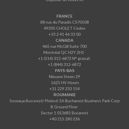
FRANCE
88 rue du Paradis CS70508
49305 CHOLET Cedex
+33 2 41 46 33 00
CANADA
465 rue McGill Suite 700
Montréal QC H2Y 2H1
+1 (514) 312-6872 N° gratuit
+1 (844) 312-6872
PAYS-BAS
Nieuwe Steen 29
1625 HV Hoorn
+31 229 233 154
ROUMANIE
Soseaua Bucuresti-Ploiesti 1A Bucharest Business Park Corp
B Ground Floor
Sector 1 013681 Bucarest
+40 215 280 236