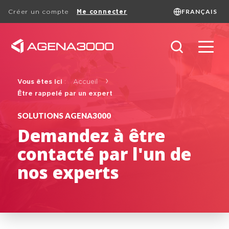
FRANÇAIS
Créer un compte
Me connecter
Language
FRANÇAIS
ENGLISH
DUTCH
Search
Vous êtes ici
:
Accueil
Être rappelé par un expert
SOLUTIONS AGENA3000
Demandez à être
Basic page
contacté par l'un de
nos experts