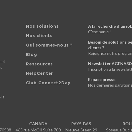
A la recherche d'un jo
Nos solutions
C'est par ici !
Nos clients
Besoin de solutions p
Qui sommes-nous ?
clients ?
Rejoignez notre progra
Blog
 et
Newsletter AGENA30
Ressources
ds
Inscription à la newsl
HelpCenter
Espace presse
Club Connect2Day
Nos dernières parution
 la
CANADA
PAYS-BAS
ROU
S70508
465 rue McGill Suite 700
Nieuwe Steen 29
Soseaua Bucur