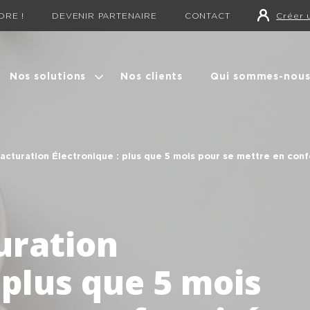
DRE !
DEVENIR PARTENAIRE
CONTACT
Créer 
Nos solutions
Nos clients
Qui sommes-nous
cturation Électronique : plus que ​5 mois pour se mettre en con
uration
 plus que ​5 mois