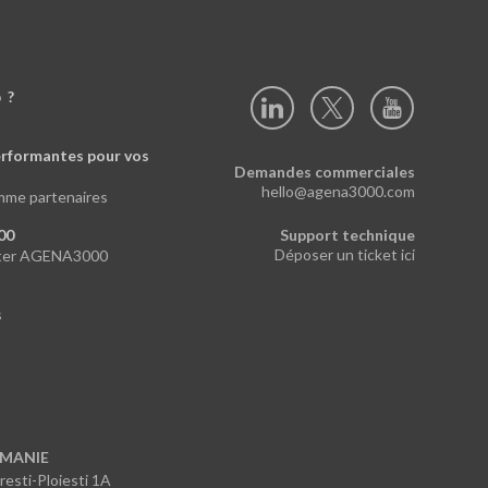
b ?
erformantes pour vos
Demandes commerciales
hello@agena3000.com
mme partenaires
00
Support technique
Déposer un ticket ici
etter AGENA3000
s
MANIE
esti-Ploiesti 1A