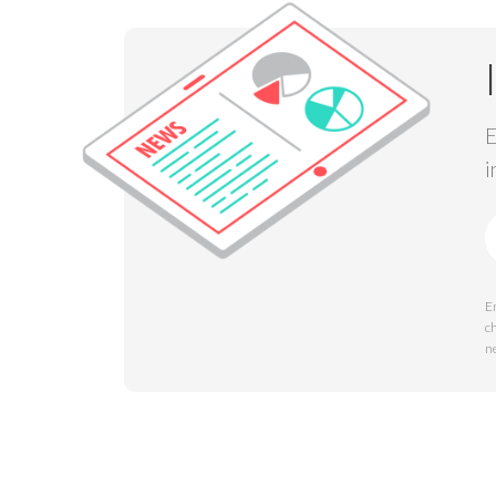
E
i
En
c
n