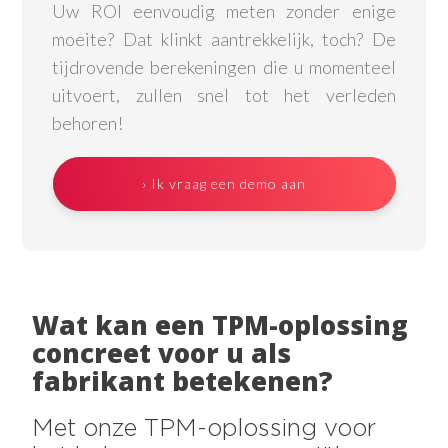
Uw ROI eenvoudig meten zonder enige
moeite? Dat klinkt aantrekkelijk, toch? De
tijdrovende berekeningen die u momenteel
uitvoert, zullen snel tot het verleden
behoren!
› Ik vraag een demo aan
Wat kan een TPM-oplossing
concreet voor u als
fabrikant betekenen?
Met onze TPM-oplossing voor