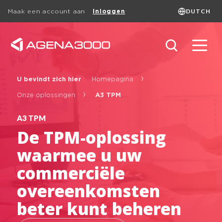
DUTCH
Maak een account aan
Inloggen
Taal
FRANÇAIS
ENGLISH
DUTCH
Zoeken
U bevindt zich hier
:
Homepagina
Onze oplossingen
A3 TPM
A3 TPM
De TPM-oplossing
waarmee u uw
Solution
commerciële
overeenkomsten
beter kunt beheren